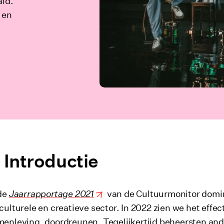
ald.
 en
Introductie
 de
Jaarrapportage
2021
van de Cultuurmonitor domi
culturele en creatieve sector. In 2022 zien we het eff
enleving, doordreunen. Tegelijkertijd beheersten ande