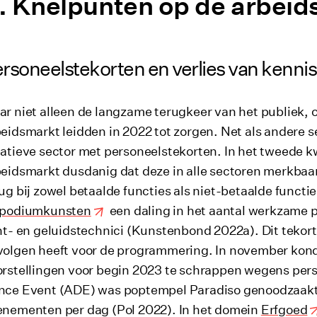
Knelpunten op de arbeid
rsoneelstekorten en verlies van kennis
r niet alleen de langzame terugkeer van het publiek, 
eidsmarkt leidden in 2022 tot zorgen. Net als andere 
atieve sector met personeelstekorten. In het tweede k
eidsmarkt dusdanig dat deze in alle sectoren merkbaa
ug bij zowel betaalde functies als niet-betaalde functi
podiumkunsten
een daling in het aantal werkzame p
ht- en geluidstechnici (Kunstenbond 2022a). Dit tekort
volgen heeft voor de programmering. In november kon
rstellingen voor begin 2023 te schrappen wegens per
ce Event (ADE) was poptempel Paradiso genoodzaakt d
enementen per dag (Pol 2022). In het domein
Erfgoed