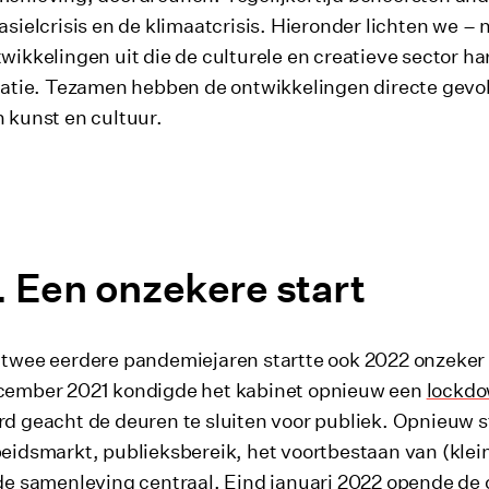
asielcrisis en de klimaatcrisis. Hieronder lichten we
ppen lijst
wikkelingen uit die de culturele en creatieve sector ha
latie. Tezamen hebben de ontwikkelingen directe gevo
 kunst en cultuur.
Een onzekere start
twee eerdere pandemiejaren startte ook 2022 onzeker v
cember 2021 kondigde het kabinet opnieuw een
lockd
d geacht de deuren te sluiten voor publiek. Opnieuw s
eidsmarkt, publieksbereik, het voortbestaan van (klei
de samenleving centraal. Eind januari 2022 opende de c