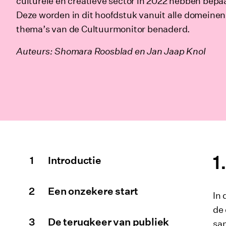
culturele en creatieve sector in 2022 hebben bepa
Deze worden in dit hoofdstuk vanuit alle domeinen
thema’s van de Cultuurmonitor benaderd.
Auteurs: Shomara Roosblad en Jan Jaap Knol
Inhoudsopgave
Introductie
Een onzekere start
In
de 
De terugkeer van publiek
sam