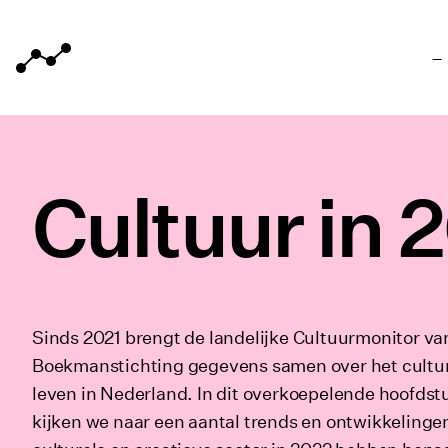
Home van Cultuurmonitor
Meteen naar de content
Cultuur in 
Sinds 2021 brengt de landelijke Cultuurmonitor va
Boekmanstichting gegevens samen over het cultu
leven in Nederland. In dit overkoepelende hoofdst
kijken we naar een aantal trends en ontwikkelinge