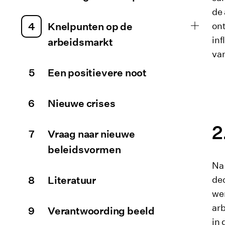
de 
Uitkla
Knelpunten op de
ont
inf
arbeidsmarkt
van
Een positievere noot
Nieuwe crises
Vraag naar nieuwe
beleidsvormen
Na 
Literatuur
de
wer
arb
Verantwoording beeld
in 