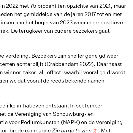
 in 2022 met 75 procent ten opzichte van 2021, maar
neden het gemiddelde van de jaren 2017 tot en met
inken aan het begin van 2023 weer meer positieve
iek. De terugkeer van oudere bezoekers gaat
e verdeling. Bezoekers zijn sneller geneigd weer
oncerten achterblijft (Crabbendam 2022). Daarnaast
en winner-takes-all-effect, waarbij vooral geld wordt
zien we dat vooral de reeds bekende namen
delijke initiatieven ontstaan. In september
met de Vereniging van Schouwburg- en
atie voor Podiumkunsten (NAPK) en de Vereniging
ctor-brede campagne
Zin om je te zien
. Met