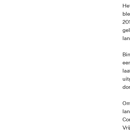
Het
ble
201
gel
la
Bi
een
la
uit
do
Om 
la
Co
Vr