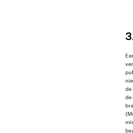
Een
ve
pu
nie
de 
de 
bra
(Mu
min
bez