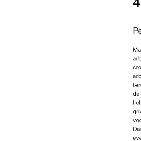
Pe
Maa
arb
cre
arb
ter
de
lic
ge
voo
Dan
ev