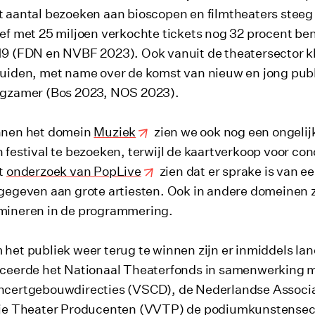
 aantal bezoeken aan bioscopen en filmtheaters steeg
ef met 25 miljoen verkochte tickets nog 32 procent be
9 (FDN en NVBF 2023). Ook vanuit de theatersector kl
uiden, met name over de komst van nieuw en jong publ
ngzamer (Bos 2023, NOS 2023).
nnen het domein
Muziek
zien we ook nog een ongelijk
 festival te bezoeken, terwijl de kaartverkoop voor c
at
onderzoek van PopLive
zien dat er sprake is van e
gegeven aan grote artiesten. Ook in andere domeinen 
mineren in de programmering.
het publiek weer terug te winnen zijn er inmiddels lan
nceerde het Nationaal Theaterfonds in samenwerking 
ncertgebouwdirecties (VSCD), de Nederlandse Associ
ije Theater Producenten (VVTP) de podiumkunstense