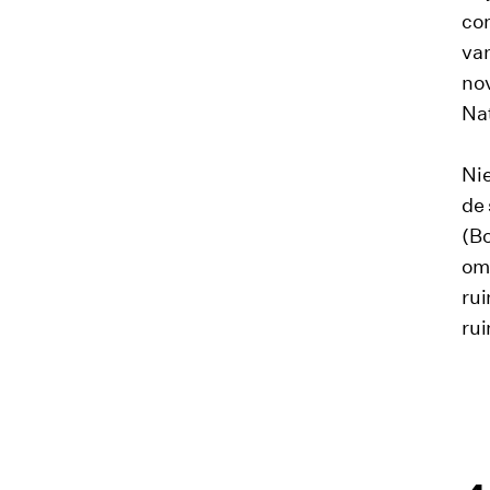
com
va
no
Na
Nie
de 
(Bo
omg
rui
ru