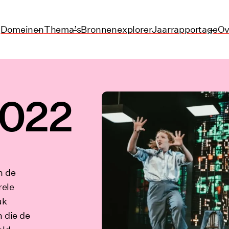
Domeinen
Thema’s
Bronnenexplorer
Jaarrapportage
Ov
2022
n de
rele
uk
n die de