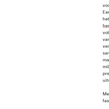
voo
Een
het
her
vol
van
ver
sa
maa
mil
pre
uit
Met
fas