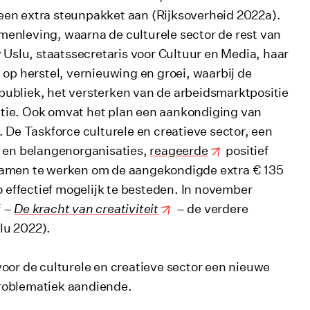
een extra steunpakket aan (Rijksoverheid 2022a).
enleving, waarna de culturele sector de rest van
y Uslu, staatssecretaris voor Cultuur en Media, haar
h op herstel, vernieuwing en groei, waarbij de
publiek, het versterken van de arbeidsmarktpositie
tie. Ook omvat het plan een aankondiging van
. De Taskforce culturele en creatieve sector, een
 en belangenorganisaties,
reageerde
positief
 samen te werken om de aangekondigde extra € 135
o effectief mogelijk te besteden. In november
f –
De kracht van creativiteit
– de verdere
lu 2022).
oor de culturele en creatieve sector een nieuwe
problematiek aandiende.